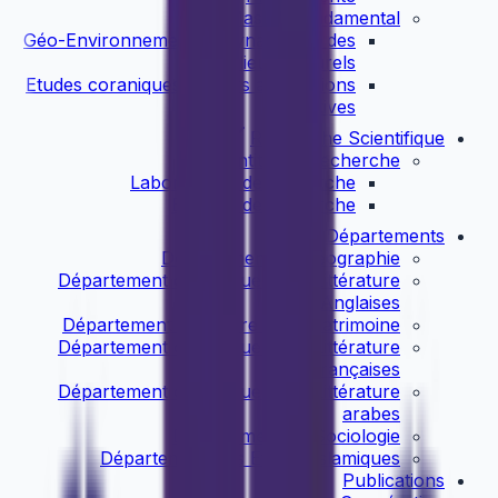
Master Fondamental
Géo-Environnement et Dynamique des
Milieux Naturels
Etudes coraniques et leurs applications
cognitives
Recherche Scientifique
Entités de recherche
Laboratoires de recherche
Equipes de recherche
Départements
Département de Géographie
Département de Langue et de Littérature
Anglaises
Département d'Histoire et de Patrimoine
Département de Langue et de Littérature
françaises
Département de Langue et de Littérature
arabes
Département de Sociologie
Département des Etudes Islamiques
Publications