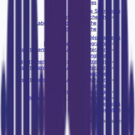
cognitives
Recherche Scientifique
Entités de recherche
Laboratoires de recherche
Equipes de recherche
Départements
Département de Géographie
Département de Langue et de Littérature
Anglaises
Département d'Histoire et de Patrimoine
Département de Langue et de Littérature
françaises
Département de Langue et de Littérature
arabes
Département de Sociologie
Département des Etudes Islamiques
Publications
Coopération
Licence Fondamentale