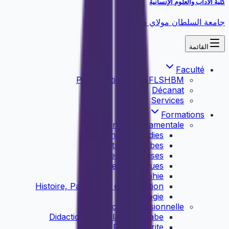
كلية الآداب والعلوم الإنسانية
جامعة السلطان مولاي سليمان
القائمة
Faculté
Présentation de la FLSHBM
Décanat
Services
Formations
Licence Fondamentale
English Studies
Etudes Arabes
Etudes Françaises
Etudes Islamiques
Géographie
Histoire, Patrimoine et Civilisation
Sociolologie
Licence Professionnelle
Didactique de la langue arabe
Presse écrite