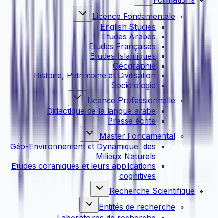
Licence Fondamentale
English Studies
Etudes Arabes
Etudes Françaises
Etudes Islamiques
Géographie
Histoire, Patrimoine et Civilisation
Sociolologie
Licence Professionnelle
Didactique de la langue arabe
Presse écrite
Master Fondamental
Géo-Environnement et Dynamique des
Milieux Naturels
Etudes coraniques et leurs applications
cognitives
Recherche Scientifique
Entités de recherche
Laboratoires de recherche