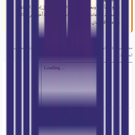
يمنع منعاً كلياً وبموجب القوانين الجاري بها العمل إدخال الهواتف
المحمولة، الساعات الذكية، أو أي أجهزة إلكترونية أخرى إلى مراكز
وقاعات الامتحان.
معاينة مباشرة لبرنامج امتحانات مسلك الدراسات العربية (LFA) كنموذج للمواعيد
الجديدة: