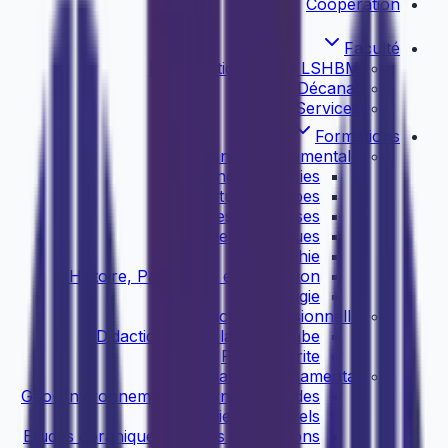
Coopération
Faculté
Présentation de la FLSHBM
Décanat
Services
Formations
Licence Fondamentale
English Studies
Etudes Arabes
Etudes Françaises
Etudes Islamiques
Géographie
Histoire, Patrimoine et Civilisation
Sociolologie
Licence Professionnelle
Didactique de la langue arabe
Presse écrite
Master Fondamental
Géo-Environnement et Dynamique des
Milieux Naturels
Etudes coraniques et leurs applications