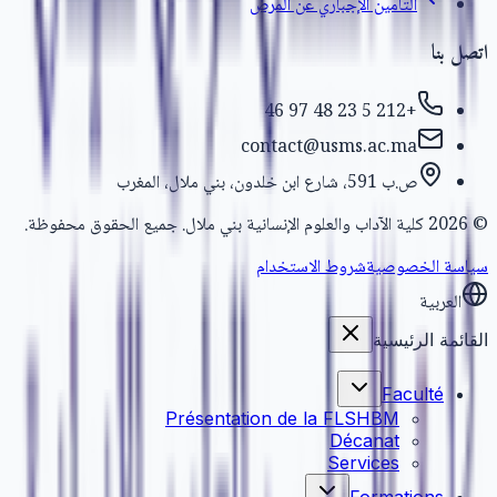
التأمين الإجباري عن المرض
اتصل بنا
+212 5 23 48 97 46
contact@usms.ac.ma
ص.ب 591، شارع ابن خلدون، بني ملال، المغرب
كلية الآداب والعلوم الإنسانية بني ملال. جميع الحقوق محفوظة.
2026
©
سياسة الخصوصية
شروط الاستخدام
العربية
القائمة الرئيسية
Faculté
Présentation de la FLSHBM
Décanat
Services
Formations