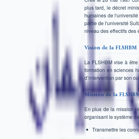
plus tard, le décret mini
humaines de l'université
partie de l'université Su
niveau des effectifs des 
Vision de la FLSHBM
La FLSHBM vise à être u
formation en sciences h
d’intervention par son ou
Mission de la FLSHB
En plus de la mission pr
organisant le système de 
Transmettre les conna