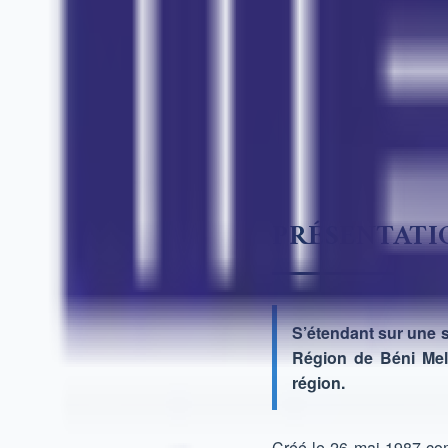
PRÉSENTATI
S’étendant sur une su
Région de Béni Mell
région.
Créé le 26 mai 1987 com