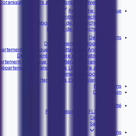
coraniques et leurs applications cognitives
Recherche Scientifique
Entités de recherche
Laboratoires de recherche
Equipes de recherche
Départements
Département de Géographie
artement de Langue et de Littérature Anglaises
Département d'Histoire et de Patrimoine
artement de Langue et de Littérature françaises
Département de Langue et de Littérature arabes
Département de Sociologie
Département des Etudes Islamiques
Publications
Coopération
Faculté
Présentation de la FLSHBM
Décanat
Services
Formations