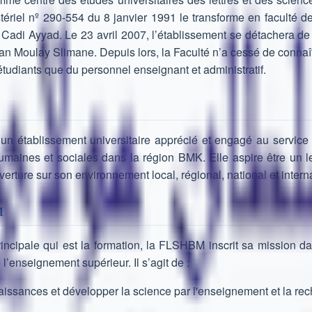
stériel nº 290-554 du 8 janvier 1991 le transforme en faculté d
 Cadi Ayyad. Le 23 avril 2007, l’établissement se détachera de c
ltan Moulay Slimane. Depuis lors, la Faculté n’a cessé de connaî
étudiants que du personnel enseignant et administratif.
n établissement universitaire apprécié et engagé au servic
umaines et sociales dans la région BMK. Elle aspire être un
verture sur son environnement local, régional, national et interna
M
incipale qui est la formation, la FLSHBM inscrit sa mission da
l’enseignement supérieur. Il s’agit de :
issances et développer la science par l'enseignement et la rec