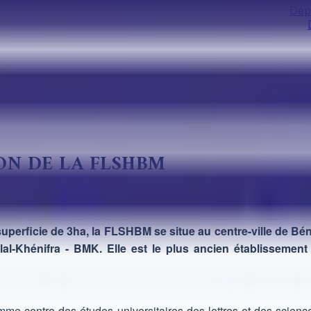
Dép
ON DE LA FLSHBM
perficie de 3ha, la FLSHBM se situe au centre-ville de Béni 
al-Khénifra - BMK. Elle est le plus ancien établissement 
me centre des études universitaires des lettres et des scien