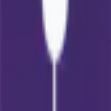
Etudes 
Dép
Dép