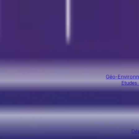
Géo-Environn
Etudes 
Dép