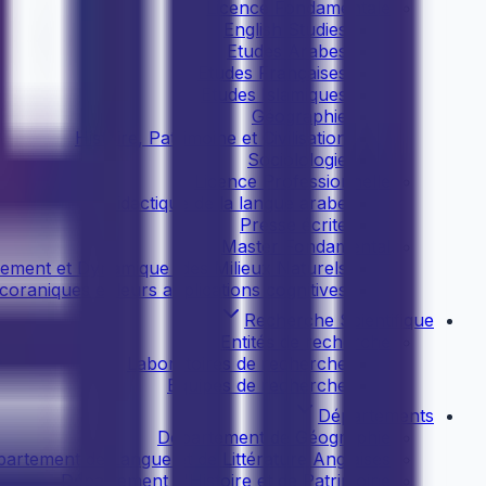
Licence Fondamentale
English Studies
Etudes Arabes
Etudes Françaises
Etudes Islamiques
Géographie
Histoire, Patrimoine et Civilisation
Sociolologie
Licence Professionnelle
Didactique de la langue arabe
Presse écrite
Master Fondamental
ement et Dynamique des Milieux Naturels
coraniques et leurs applications cognitives
Recherche Scientifique
Entités de recherche
Laboratoires de recherche
Equipes de recherche
Départements
Département de Géographie
artement de Langue et de Littérature Anglaises
Département d'Histoire et de Patrimoine