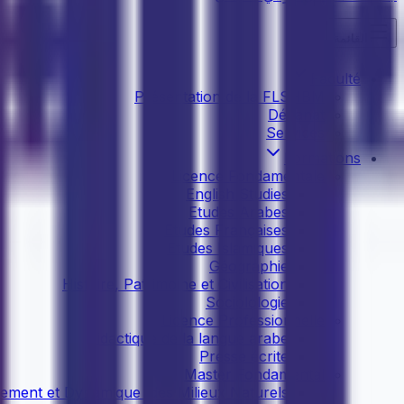
القائمة
Faculté
Présentation de la FLSHBM
Décanat
Services
Formations
Licence Fondamentale
English Studies
Etudes Arabes
Etudes Françaises
Etudes Islamiques
Géographie
Histoire, Patrimoine et Civilisation
Sociolologie
Licence Professionnelle
Didactique de la langue arabe
Presse écrite
Master Fondamental
ement et Dynamique des Milieux Naturels