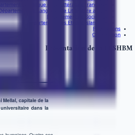
artement de Langue et de Littérature françaises
Département de Langue et de Littérature arabes
Département de Sociologie
Département des Etudes Islamiques
Publications
Coopération
Présentation de la FLSHBM
Mellal, capitale de la
universitaire dans la
ces humaines. Quatre ans