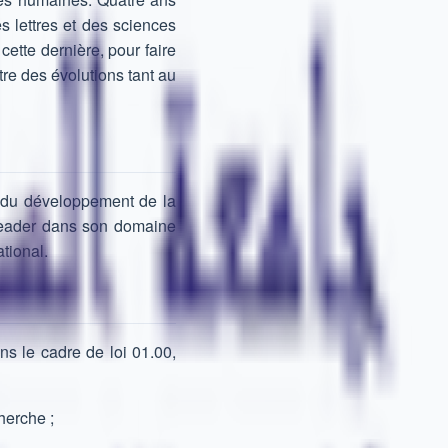
es lettres et des sciences
ette dernière, pour faire
tre des évolutions tant au
e du développement de la
 leader dans son domaine
tional.
ns le cadre de loi 01.00,
herche ;