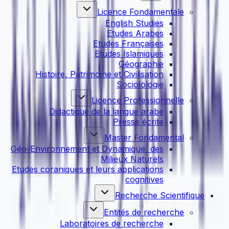
Licence Fondamentale
English Studies
Etudes Arabes
Etudes Françaises
Etudes Islamiques
Géographie
Histoire, Patrimoine et Civilisation
Sociolologie
Licence Professionnelle
Didactique de la langue arabe
Presse écrite
Master Fondamental
Géo-Environnement et Dynamique des
Milieux Naturels
Etudes coraniques et leurs applications
cognitives
Recherche Scientifique
Entités de recherche
Laboratoires de recherche