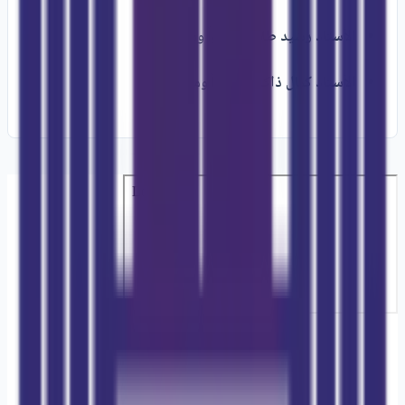
الأستاذ رشيد طلال
(عضواً ومقرراً)
الأستاذ كمال ذاكير
(عضواً ومقرراً)