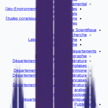
Master Fondamental
Géo-Environnement et Dynamique des
Milieux Naturels
Etudes coraniques et leurs applications
cognitives
Recherche Scientifique
Entités de recherche
Laboratoires de recherche
Equipes de recherche
Départements
Département de Géographie
Département de Langue et de Littérature
Anglaises
Département d'Histoire et de Patrimoine
Département de Langue et de Littérature
françaises
Département de Langue et de Littérature
arabes
Département de Sociologie
Département des Etudes Islamiques
Publications