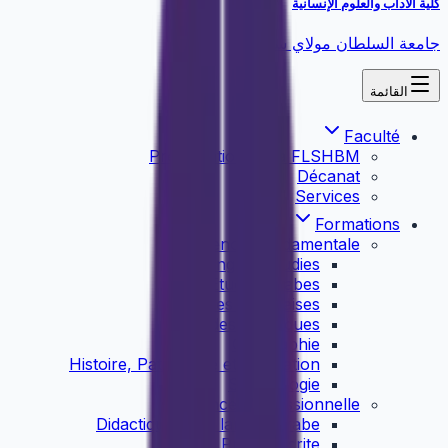
كلية الآداب والعلوم الإنسانية
جامعة السلطان مولاي سليمان
القائمة
Faculté
Présentation de la FLSHBM
Décanat
Services
Formations
Licence Fondamentale
English Studies
Etudes Arabes
Etudes Françaises
Etudes Islamiques
Géographie
Histoire, Patrimoine et Civilisation
Sociolologie
Licence Professionnelle
Didactique de la langue arabe
Presse écrite