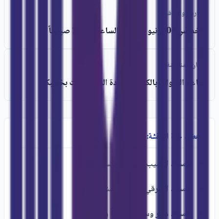
التاريخ والتوقيت:
الخميس 04 يونيو 2026 - الساعة 10:00 صباحاً
مكان المناقشة:
بقاعة الندوات بالكلية متعددة التخصصات بخريبكة
أعضاء لجنة المناقشة:
الأستاذ الحبيب ناصري
(رئيساً ومقرراً)
الأستاذ الشرقي نصراوي
(مشرفاً)
الأستاذ منير وسكوم
(عضواً ومقرراً)