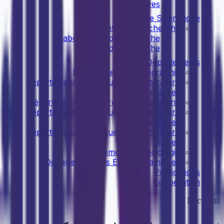
cognitives
Recherche Scientifique
Entités de recherche
Laboratoires de recherche
Equipes de recherche
Départements
Département de Géographie
Département de Langue et de Littérature
Anglaises
Département d'Histoire et de Patrimoine
Département de Langue et de Littérature
françaises
Département de Langue et de Littérature
arabes
Département de Sociologie
Département des Etudes Islamiques
Publications
Coopération
Doctorat