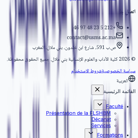
اتصل بنا
+212 5 23 48 97 46
contact@usms.ac.ma
ص.ب 591، شارع ابن خلدون، بني ملال، المغرب
كلية الآداب والعلوم الإنسانية بني ملال. جميع الحقوق محفوظة.
2026
©
سياسة الخصوصية
شروط الاستخدام
العربية
القائمة الرئيسية
Faculté
Présentation de la FLSHBM
Décanat
Services
Formations