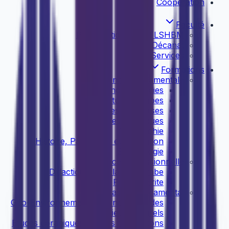
Coopération
Faculté
Présentation de la FLSHBM
Décanat
Services
Formations
Licence Fondamentale
English Studies
Etudes Arabes
Etudes Françaises
Etudes Islamiques
Géographie
Histoire, Patrimoine et Civilisation
Sociolologie
Licence Professionnelle
Didactique de la langue arabe
Presse écrite
Master Fondamental
Géo-Environnement et Dynamique des
Milieux Naturels
Etudes coraniques et leurs applications