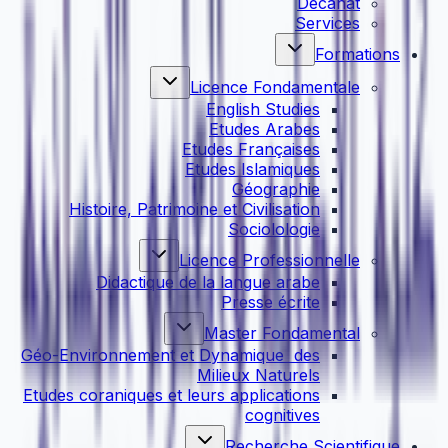
Décanat
Services
Formations
Licence Fondamentale
English Studies
Etudes Arabes
Etudes Françaises
Etudes Islamiques
Géographie
Histoire, Patrimoine et Civilisation
Sociolologie
Licence Professionnelle
Didactique de la langue arabe
Presse écrite
Master Fondamental
Géo-Environnement et Dynamique des
Milieux Naturels
Etudes coraniques et leurs applications
cognitives
Recherche Scientifique