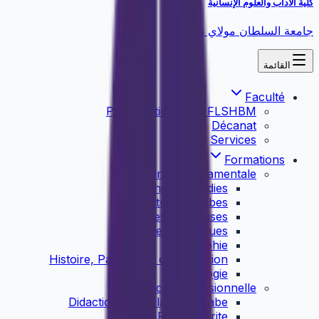
كلية الآداب والعلوم الإنسانية
جامعة السلطان مولاي سليمان
القائمة
Faculté
Présentation de la FLSHBM
Décanat
Services
Formations
Licence Fondamentale
English Studies
Etudes Arabes
Etudes Françaises
Etudes Islamiques
Géographie
Histoire, Patrimoine et Civilisation
Sociolologie
Licence Professionnelle
Didactique de la langue arabe
Presse écrite