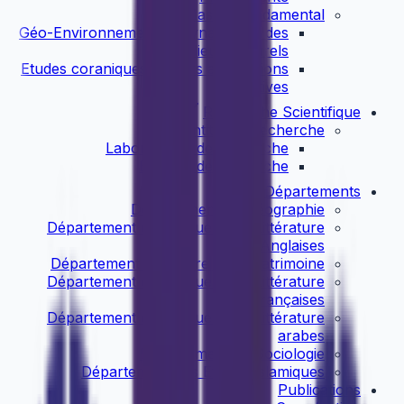
Master Fondamental
Géo-Environnement et Dynamique des
Milieux Naturels
Etudes coraniques et leurs applications
cognitives
Recherche Scientifique
Entités de recherche
Laboratoires de recherche
Equipes de recherche
Départements
Département de Géographie
Département de Langue et de Littérature
Anglaises
Département d'Histoire et de Patrimoine
Département de Langue et de Littérature
françaises
Département de Langue et de Littérature
arabes
Département de Sociologie
Département des Etudes Islamiques
Publications