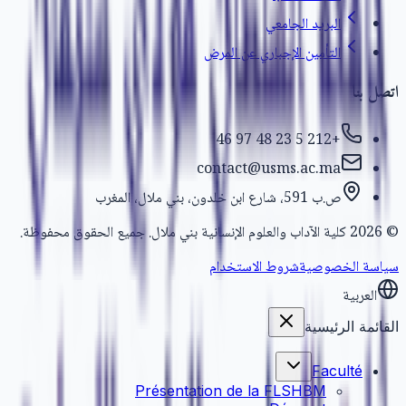
البريد الجامعي
التأمين الإجباري عن المرض
اتصل بنا
+212 5 23 48 97 46
contact@usms.ac.ma
ص.ب 591، شارع ابن خلدون، بني ملال، المغرب
كلية الآداب والعلوم الإنسانية بني ملال. جميع الحقوق محفوظة.
2026
©
سياسة الخصوصية
شروط الاستخدام
العربية
القائمة الرئيسية
Faculté
Présentation de la FLSHBM