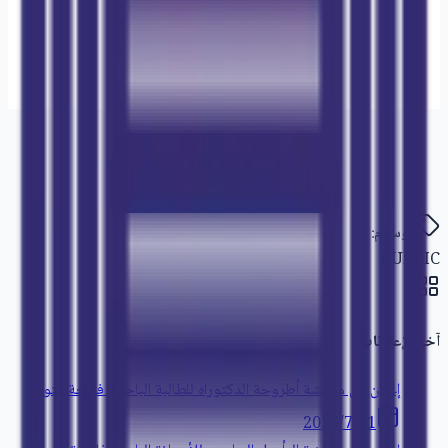
تحميل الإعلان (PDF)
الوسوم:
PUBLIC
آخر الإعلانات
إعلان عن مناقشة أطروحة الدكتوراه للطالبة الباحثة: فاتحة متوكل
21‏/7‏/2026