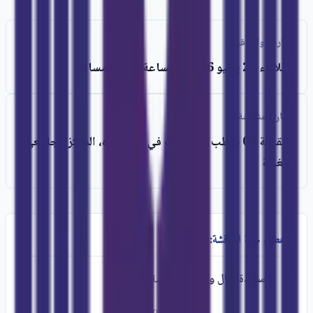
التاريخ والتوقيت:
الثلاثاء 21 يوليو 2026 - الساعة الثالثة مساءً
مكان المناقشة:
بالقاعة 01 بقطب الدراسات في الدكتوراه، المركز الجامعي
امغيلة
أعضاء لجنة المناقشة:
الأستاذة امال وسكوم
(رئيسة ومقررة)