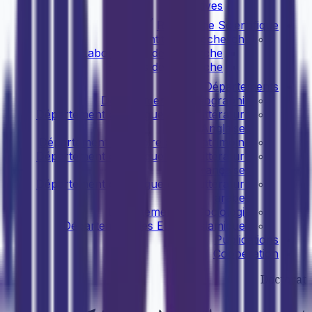
cognitives
Recherche Scientifique
Entités de recherche
Laboratoires de recherche
Equipes de recherche
Départements
Département de Géographie
Département de Langue et de Littérature
Anglaises
Département d'Histoire et de Patrimoine
Département de Langue et de Littérature
françaises
Département de Langue et de Littérature
arabes
Département de Sociologie
Département des Etudes Islamiques
Publications
Coopération
Doctorat