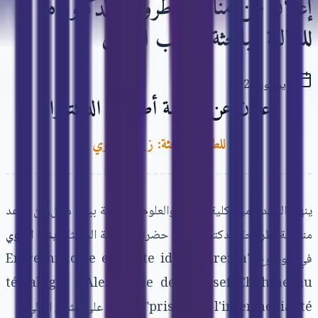
إعلان عن مناقشة أطروحة الدكتوراه
للطالبة الباحثة: زينب الزاوي
7 يوليوز 2026
إعلان عن مناقشة أطروحة الدكتوراه
للطالبة الباحثة: زينب الزاوي
ينهي السيد عميد كلية الآداب والعلوم الإنسانية ببني ملال، أن موعد
مناقشة أطروحة الدكتوراه التي حضرتها الطالبة الباحثة
زينب الزاوي
في موضوع "Entre histoire et quête identitaire: la
tétralogie d'Alexandrie de Youssef Chahine au
prisme de l'intermédialité"، سيكون على الشكل التالي: