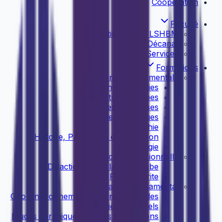
Coopération
Faculté
Présentation de la FLSHBM
Décanat
Services
Formations
Licence Fondamentale
English Studies
Etudes Arabes
Etudes Françaises
Etudes Islamiques
Géographie
Histoire, Patrimoine et Civilisation
Sociolologie
Licence Professionnelle
Didactique de la langue arabe
Presse écrite
Master Fondamental
Géo-Environnement et Dynamique des
Milieux Naturels
Etudes coraniques et leurs applications